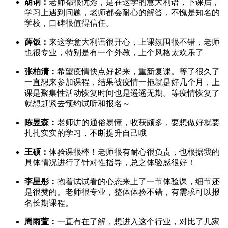
胡讷：
老师都很优秀，是在这学的意大利语，下课后，
学习上遇到问题，老师都会耐心的解答，不愧是知名的
学校，口碑很值得信任。
薛饭：
来这学意大利语很开心，上课氛围很不错，老师
也很专业，特别是有一个外教，上个风格太欢乐了
张柏清：
希望疫情快点好起来，重新复课。等了很久了
一直想来参加课程，结果被疫情一拖就是好几个月，上
课是聚集性活动恢复时间也是遥遥无期。等疫情恢复了
就想赶紧去预约试听和报名～
陈昱森：
老师讲的通俗易懂，收获颇多，要想做好就要
扎扎实实的学习，不断提升自己哦
王硕：
体验课很棒！老师很有耐心很负责，也根据我的
具体情况进行了针对性指导，总之体验感很好！
李星彤：
抱着试试看的心态来上了一节体验课，细节还
是很赞的。老师很专业，整体体验不错，有需求可以报
名长期课程。
周雨萱：
一直有在了解，想进入这个行业，对比了几家