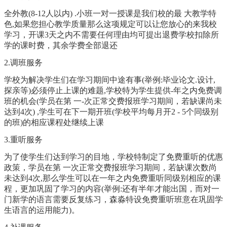
全外教(8-12人以内) .小班一对一授课是我们校的最 大教学特
色,如果您担心教学质量那么这项规定可以让您放心的来我校
学习，开课3天之内不需要任何理由均可提出退费学校扣除所
学的课时费，其余学费全部退还
2.调班服务
学校为解决学生们在学习期间中途有事(举例:毕业论文.设计,
探亲等)必须停止上课的难题,学校特为学生提供-年之内免费调
班的机会(学员在第 一-次正常交费报班学习期间，若缺课尚未
达到4次) ,学生可在下一期开班(学校平均每月开2 - 5个同级别
的班)的相应课程处继续上课
3.重听服务
为了使学生们达到学习的目地，学校特制定了免费重听的优惠
政策，学员在第 一次正常交费报班学习期间，若缺课次数尚
未达到4次,那么学生可以在一年之内免费重听同级别相应的课
程，更加巩固了学习的内容(举例:还有半年才能出国，而对一
门新学的语言需要反复练习，森淼特设免费重听班意在巩固学
生语言的运用能力)。