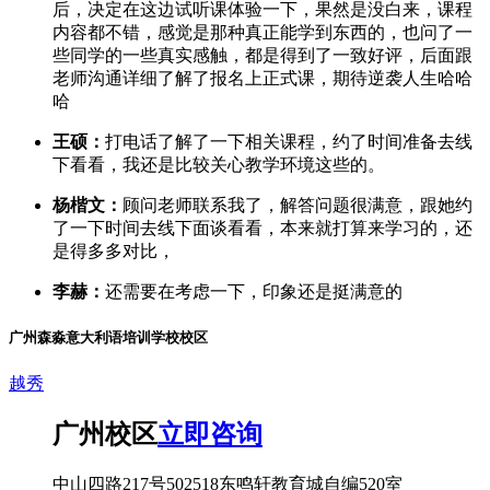
后，决定在这边试听课体验一下，果然是没白来，课程
内容都不错，感觉是那种真正能学到东西的，也问了一
些同学的一些真实感触，都是得到了一致好评，后面跟
老师沟通详细了解了报名上正式课，期待逆袭人生哈哈
哈
王硕：
打电话了解了一下相关课程，约了时间准备去线
下看看，我还是比较关心教学环境这些的。
杨楷文：
顾问老师联系我了，解答问题很满意，跟她约
了一下时间去线下面谈看看，本来就打算来学习的，还
是得多多对比，
李赫：
还需要在考虑一下，印象还是挺满意的
广州森淼意大利语培训学校校区
越秀
广州校区
立即咨询
中山四路217号502518东鸣轩教育城自编520室