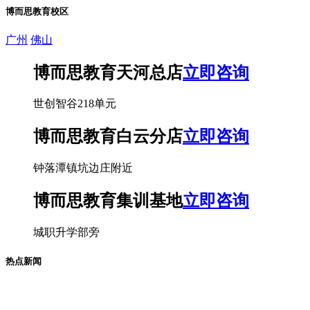
博而思教育校区
广州
佛山
博而思教育天河总店
立即咨询
世创智谷218单元
博而思教育白云分店
立即咨询
钟落潭镇坑边庄附近
博而思教育集训基地
立即咨询
城职升学部旁
热点新闻