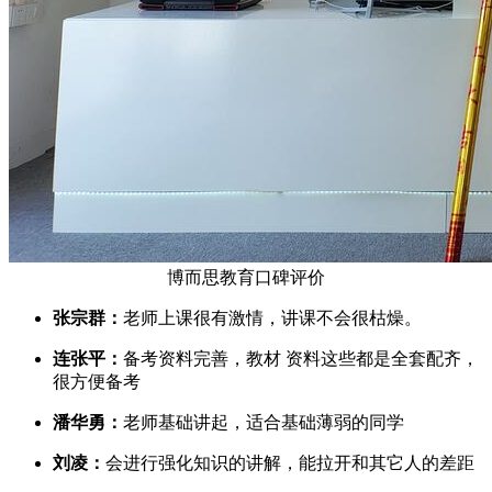
博而思教育口碑评价
张宗群：
老师上课很有激情，讲课不会很枯燥。
连张平：
备考资料完善，教材 资料这些都是全套配齐，
很方便备考
潘华勇：
老师基础讲起，适合基础薄弱的同学
刘凌：
会进行强化知识的讲解，能拉开和其它人的差距