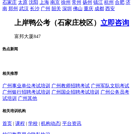
石家庄
太原
沈阳
上海
南京
徐州
常州
扬州
镇江
杭州
合肥
济
南
郑州
武汉
长沙
广州
韶关
深圳
佛山
重庆
成都
西安
上岸鸭公考（石家庄校区）
立即咨询
富邦大厦847
热点新闻
相关推荐
广州事业单位考试培训
广州教师招聘考试
广州军队文职考试
广州银行招聘考试培训
广州国企招聘考试培训
广州公务员考
试培训
广州其他
相关培训机构
首页
|
课程
|
学校
|
机构动态
|
平台资讯