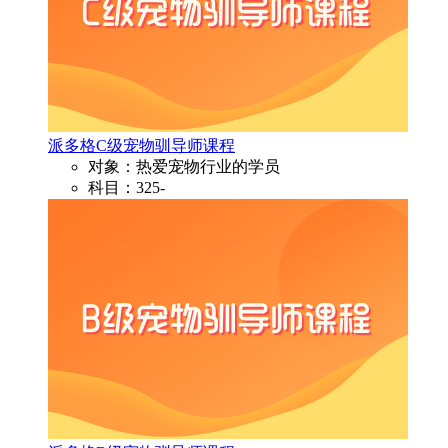
派多格C级宠物驯导师课程
对象：热爱宠物行业的学员
科目：325-