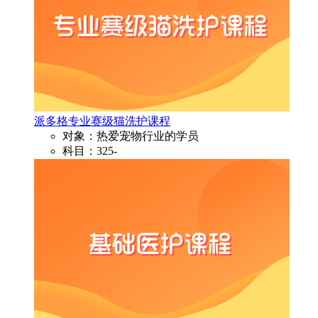
派多格专业赛级猫洗护课程
对象：热爱宠物行业的学员
科目：325-