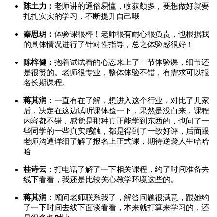
陈土力：
老师讲的通俗易懂，收获颇多，要想做好就要
扎扎实实的学习，不断提升自己哦
秦思玥：
体验课很棒！老师很有耐心很负责，也根据我
的具体情况进行了针对性指导，总之体验感很好！
陈梓健：
抱着试试看的心态来上了一节体验课，细节还
是很赞的。老师很专业，整体体验不错，有需求可以报
名长期课程。
蒋其润：
一直有在了解，想进入这个行业，对比了几家
后，决定在这边试听课体验一下，果然是没白来，课程
内容都不错，感觉是那种真正能学到东西的，也问了一
些同学的一些真实感触，都是得到了一致好评，后面跟
老师沟通详细了解了报名上正式课，期待逆袭人生哈哈
哈
桂诗云：
打电话了解了一下相关课程，约了时间准备去
线下看看，我还是比较关心教学环境这些的。
蒋其润：
顾问老师联系我了，解答问题很满意，跟她约
了一下时间去线下面谈看看，本来就打算来学习的，还