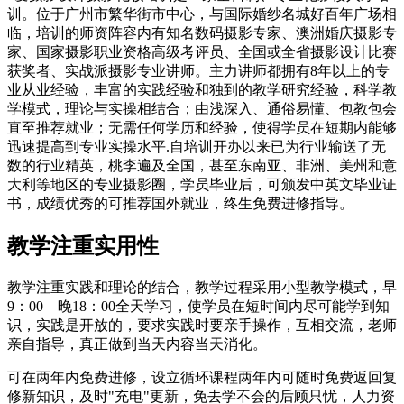
训。位于广州市繁华街市中心，与国际婚纱名城好百年广场相
临，培训的师资阵容内有知名数码摄影专家、澳洲婚庆摄影专
家、国家摄影职业资格高级考评员、全国或全省摄影设计比赛
获奖者、实战派摄影专业讲师。主力讲师都拥有8年以上的专
业从业经验，丰富的实践经验和独到的教学研究经验，科学教
学模式，理论与实操相结合；由浅深入、通俗易懂、包教包会
直至推荐就业；无需任何学历和经验，使得学员在短期内能够
迅速提高到专业实操水平.自培训开办以来已为行业输送了无
数的行业精英，桃李遍及全国，甚至东南亚、非洲、美州和意
大利等地区的专业摄影圈，学员毕业后，可颁发中英文毕业证
书，成绩优秀的可推荐国外就业，终生免费进修指导。
教学注重实用性
教学注重实践和理论的结合，教学过程采用小型教学模式，早
9：00—晚18：00全天学习，使学员在短时间内尽可能学到知
识，实践是开放的，要求实践时要亲手操作，互相交流，老师
亲自指导，真正做到当天内容当天消化。
可在两年内免费进修，设立循环课程两年内可随时免费返回复
修新知识，及时"充电"更新，免去学不会的后顾只忧，人力资