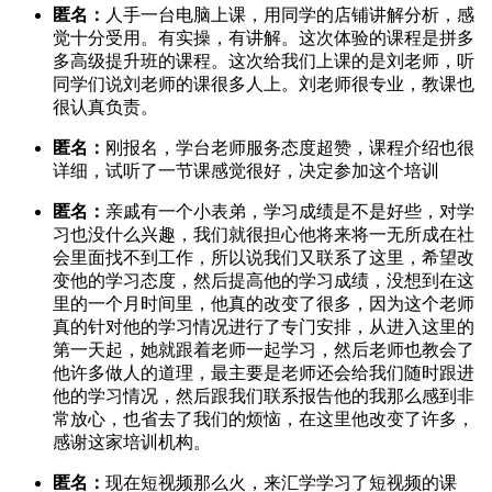
匿名：
人手一台电脑上课，用同学的店铺讲解分析，感
觉十分受用。有实操，有讲解。这次体验的课程是拼多
多高级提升班的课程。这次给我们上课的是刘老师，听
同学们说刘老师的课很多人上。刘老师很专业，教课也
很认真负责。
匿名：
刚报名，学台老师服务态度超赞，课程介绍也很
详细，试听了一节课感觉很好，决定参加这个培训
匿名：
亲戚有一个小表弟，学习成绩是不是好些，对学
习也没什么兴趣，我们就很担心他将来将一无所成在社
会里面找不到工作，所以说我们又联系了这里，希望改
变他的学习态度，然后提高他的学习成绩，没想到在这
里的一个月时间里，他真的改变了很多，因为这个老师
真的针对他的学习情况进行了专门安排，从进入这里的
第一天起，她就跟着老师一起学习，然后老师也教会了
他许多做人的道理，最主要是老师还会给我们随时跟进
他的学习情况，然后跟我们联系报告他的我那么感到非
常放心，也省去了我们的烦恼，在这里他改变了许多，
感谢这家培训机构。
匿名：
现在短视频那么火，来汇学学习了短视频的课