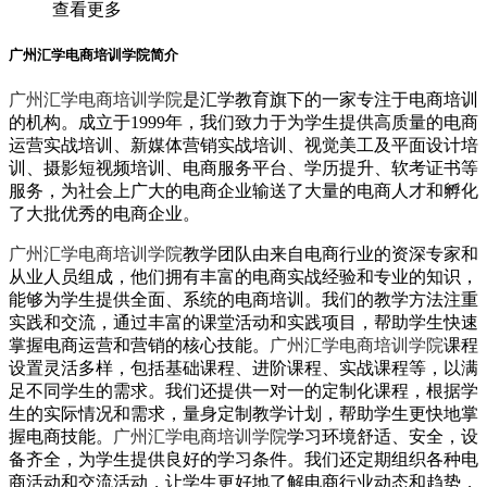
查看更多
广州汇学电商培训学院简介
广州汇学电商培训学院
是汇学教育旗下的一家专注于电商培训
的机构。成立于1999年，我们致力于为学生提供高质量的电商
运营实战培训、新媒体营销实战培训、视觉美工及平面设计培
训、摄影短视频培训、电商服务平台、学历提升、软考证书等
服务，为社会上广大的电商企业输送了大量的电商人才和孵化
了大批优秀的电商企业。
广州汇学电商培训学院
教学团队由来自电商行业的资深专家和
从业人员组成，他们拥有丰富的电商实战经验和专业的知识，
能够为学生提供全面、系统的电商培训。我们的教学方法注重
实践和交流，通过丰富的课堂活动和实践项目，帮助学生快速
掌握电商运营和营销的核心技能。
广州汇学电商培训学院
课程
设置灵活多样，包括基础课程、进阶课程、实战课程等，以满
足不同学生的需求。我们还提供一对一的定制化课程，根据学
生的实际情况和需求，量身定制教学计划，帮助学生更快地掌
握电商技能。
广州汇学电商培训学院
学习环境舒适、安全，设
备齐全，为学生提供良好的学习条件。我们还定期组织各种电
商活动和交流活动，让学生更好地了解电商行业动态和趋势，