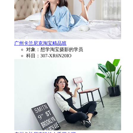
广州卡兰尼克淘宝精品班
对象：想学淘宝摄影的学员
科目：307-XR6N20IO