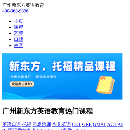
广州新东方英语教育
400-968-9396
主页
课程
环境
口碑
校区
广州新东方英语教育热门课程
英语口语
托福
雅思培训
少儿英语
CET
GRE
GMAT
ACT
AP