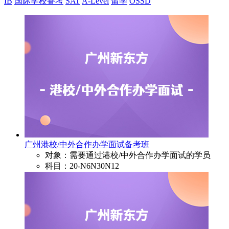
IB
国际学校备考
SAT
A-Level
留学
OSSD
广州港校/中外合作办学面试备考班
对象：需要通过港校/中外合作办学面试的学员
科目：20-N6N30N12