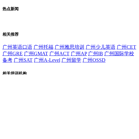
热点新闻
相关推荐
广州英语口语
广州托福
广州雅思培训
广州少儿英语
广州CET
广州GRE
广州GMAT
广州ACT
广州AP
广州IB
广州国际学校
备考
广州SAT
广州A-Level
广州留学
广州OSSD
相关培训机构
首页
|
课程
|
学校
|
机构动态
|
平台资讯
校问教育用户隐私协议
更新时间: 2026-08-09
版权所有：上海谷栗网络科技有限公司
沪ICP备2023008136号-4 免费咨询热线：
400-968-9396
电话咨询
在线咨询
在线预约