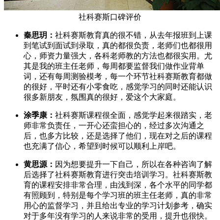
社科赛斯口碑评价
秦思玥：
社科赛斯教育真的很不错，从去年报班到上课
到笔试到面试到录取，真的都很负责，老师们也都很用
心，师资力量强大，各科老师教的方法也都很实用。尤
其是我的班主任老师，每周都要监督我们做作业背单
词，还有每周测验模考，每一个环节社科赛斯教育都做
的很好，平时还有小零食吃，感觉学习的同时还能认识
很多新朋友，氛围真的很好，爱这个大家庭。
涂季康：
社科赛斯课程很全面，感觉学起来很踏实，老
师非常负责任，一开心还蛮担心的，经过多次沟通之
后，也多方比较，还是选择了他们，现在对之后的课程
也充满了信心，希望到时候可以顺利上岸吧。
黄思源：
因为想要提升一下自己，所以在各种咨询了解
后选择了社科赛斯教育进行突击培训学习。社科赛斯教
育的课程安排非常合理，由浅到深，各个水平的同学都
有照顾到，特别是每个学习班的班主任老师，真的非常
用心的监督学习，并且给出专业的学习计划参考，确实
对于多年没有学习的人来说非常的受用，提升也很快。