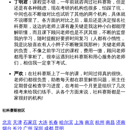
丁明君：
课程蛮不错，一年前就咨询过社科赛斯，但是
还是有各种顾虑，现在考研的机构也很多，怕踩了坑，
中间也在不断做对比也试听了其他的两个机构，具体就
不说哪里了。各方面的对比之后，最后还是决定报名社
科赛斯，这边的老师上课有趣关键是我这种小白都能理
解听懂，而且课下顾问老师也是不厌其烦，不断的监督
我的学习，随时提醒好要挤时间复习（人都有小惰性，
我是比较喜欢有人小辫子不断鞭策我那种）关键老师真
的负责，不像之前学习过的课程，费用一缴，顾问老师
都甩手掌柜了。很幸运遇到社科赛斯和用心服务的老师
们，相信我一定拿下考试。
严欢：
在社科赛斯上了一年的课，时间过得真的很快。
老师们都很负责，助教每天都在群里解答问题，班主任
定期督促检查学习进度，在考前一个月更是组织了几次
模考来给我们练手。从各个方面来说，社科赛斯都是一
家很好的机构!
社科赛斯校区
北京
天津
石家庄
大连
长春
哈尔滨
上海
南京
杭州
南昌
济南
烟台
长沙
广州
深圳
成都
昆明