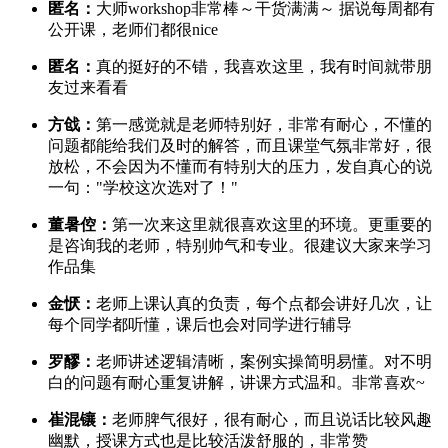
匿名：
大师workshop非常棒～干货满满～ 据说每周都有
公开课，老师们都很nice
匿名：
真的挺好的不错，我喜欢这里，我有时间就带朋
友过来看看
方戗：
第一感觉就是老师特别好，非常有耐心，不懂的
问题都能给我们及时的解答，而且课堂气氛非常好，很
放松，不会因为不懂而有特别大的压力，发自真心的说
一句："学校这次选对了！"
董暑倥：
第一次来这里就很喜欢这里的环境。更重要的
是咨询我的老师，特别帅气和专业。很建议大家来学习
作品集
金恹：
老师上课认真的负责，每个点都会讲好几次，让
每个同学都听懂，课后也会对同学进行辅导
罗醪：
老师讲述逻辑清晰，案例实操简明易懂。对不明
白的问题有耐心重复讲解，讲课方式温和。非常喜欢~
崔混镶：
老师脾气很好，很有耐心，而且说话比较风趣
幽默，授课方式也是比较活泼舒服的，非常赞