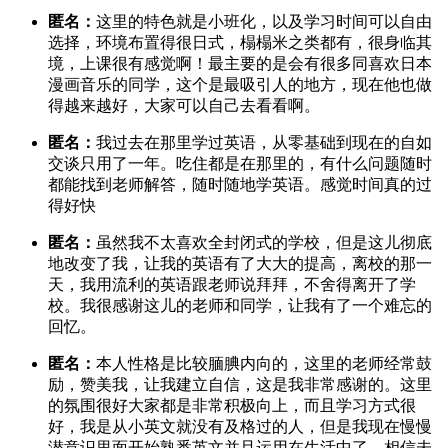
匿名：
这里的特色就是小班化，以及学习时间可以自由
选择，环境布置得很日式，榻榻米之类都有，很身临其
境，上课很有感觉啊！最主要的是会有很多同喜欢日本
漫画音乐的同学，这个是最吸引人的地方，现在他也做
得越来越好，大家可以自己去看看啊。
匿名：
我过去在那里学过英语，从零基础到现在的自如
交谈只用了一年。吃住都是在那里的，有什么问题随时
都能找到老师解答，随时随地学英语。感觉时间真的过
得好快
匿名：
虽然我不太喜欢全封闭式的学校，但是这儿彻底
地改变了我，让我的英语有了大大的提高，离校的那一
天，我用流利的英语跟老师说拜拜，不舍得离开了学
校。我很感谢这儿的老师和同学，让我有了一个难忘的
回忆。
匿名：
本人性格是比较腼腆内向的，这里的老师经常鼓
励，赞美我，让我建立自信，这是我非常感谢的。这里
的氛围很好大家都是非常积极向上，而且学习方式很
好，我是从小英文就没有及格过的人，但是我现在慢慢
潜意识里面开始熟悉英文并且运用在生活中了，相信未