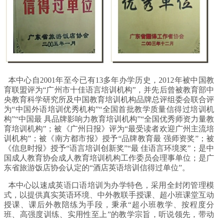
本中心自2001年至今已有13多年办学历史，2012年被中国教
育联盟评为“广州市十佳语言培训机构”，并先后曾被教育部中
央教育科学研究所及中国教育培训机构品牌总评组委会联合评
为“中国外语培训优秀机构”“全国首批教学质量信得过培训机
构”“中国最 具品牌影响力教育培训机构”“全国优秀师资力量教
育培训机构”；被《广州日报》评为“最受读者欢迎广州主流培
训机构”；被《南方都市报》授予“品牌教育最 强师资奖”；被
《信息时报》授予“语言培训创新奖”“最 佳语言环境奖”；是中
国成人教育协会成人教育培训机构工作委员会理事单位；是广
东省旅游饭店协会认定的“酒店英语培训信得过单位”。
本中心以速成英语口语培训为办学特色，采用全封闭管理模
式，以提供真实英语环境、中外教联手授课、超小班课堂互动
授课、课后外教陪练为手段，秉承“超小班教学、按程度分
班、高强度训练、实用性至上”的教学宗旨，听说领先，带动