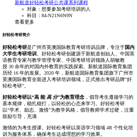
新航道好轻松考研公共课系列课程
对象：想要参加考研培训的人
科目：84-N21N6N9N
查看更多
好轻松考研简介
好轻松考研
是广州市英澳国际教育考研培训品牌，专注于
国内
大学生考研培训
。好轻松考研创建源于新航道创始人、中国英
语教育专家与教学管理专家、中国考研培训领路人胡敏教
授
30
余年的对国内外教育的实践探索。
新航道国际教育集团
历经
16
年的发展。
2020
年，新航道国际教育集团旗下广州市
英澳国际教育全面进入考研培训领域，正式推出考研品牌
“
好
轻松考研
”
。
好轻松考研以
“
高 能
高 分
”
为教育理念
，倡导考生遵循学习的
基本规律，稳扎稳打，以轻松的心态来学习。好轻松考研
以
“
学术、励志、激情
”
为教学风格，倡导教师学术过硬，注重
鼓励引导，充满
激情的为考生授课。好轻松考研以英语学习领域
4R
个性化培
训为服务体系，确保考生达成理想的学习效果。