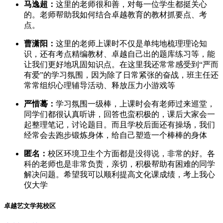
马逸超：
这里的老师很和善，对每一位学生都挺关心
的。老师帮助我如何结合卓越教育的教材抓要点、考
点。
曹潇阳：
这里的老师上课时不仅是单纯地梳理理论知
识，还有考点精编教材、卓越自己出的题库练习等，能
让我们更好地巩固知识点。在这里我还常常感受到“严而
有爱”的学习氛围，因为除了日常紧张的奋战，班主任还
常常组织心理辅导活动、释放压力小游戏等
严惜蓦：
学习氛围一级棒，上课时会有老师过来巡堂，
同学们都很认真听讲，回答也蛮积极的，课后大家会一
起整理笔记，讨论题目。而且学校后面还有操场，我们
经常会去跑步锻炼身体，给自己塑造一个棒棒的身体
匿名：
校区环境卫生个方面都是没得说，非常的好。各
科的老师也是非常负责，亲切，积极帮助有困难的同学
解决问题。希望我可以顺利提高文化课成绩，考上我心
仪大学
卓越艺文学苑校区