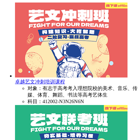
卓越艺文冲刺培训课程
对象：有志于高考考入理想院校的美术、音乐、传
媒、体育、舞蹈、书法等高考艺体生
科目：412002-N3N26N6N