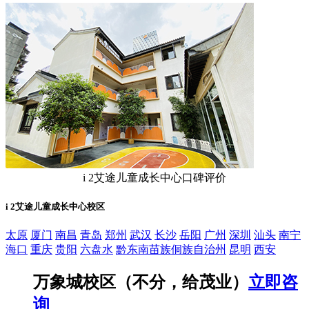
i 2艾途儿童成长中心口碑评价
i 2艾途儿童成长中心校区
太原
厦门
南昌
青岛
郑州
武汉
长沙
岳阳
广州
深圳
汕头
南宁
海口
重庆
贵阳
六盘水
黔东南苗族侗族自治州
昆明
西安
万象城校区（不分，给茂业）
立即咨
询