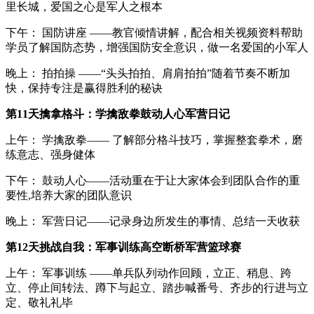
里长城，爱国之心是军人之根本
下午： 国防讲座 ——教官倾情讲解，配合相关视频资料帮助
学员了解国防态势，增强国防安全意识，做一名爱国的小军人
晚上： 拍拍操 ——“头头拍拍、肩肩拍拍”随着节奏不断加
快，保持专注是赢得胜利的秘诀
第11天擒拿格斗：学擒敌拳鼓动人心军营日记
上午： 学擒敌拳—— 了解部分格斗技巧，掌握整套拳术，磨
练意志、强身健体
下午： 鼓动人心——活动重在于让大家体会到团队合作的重
要性,培养大家的团队意识
晚上： 军营日记——记录身边所发生的事情、总结一天收获
第12天挑战自我：军事训练高空断桥军营篮球赛
上午： 军事训练 ——单兵队列动作回顾，立正、稍息、跨
立、停止间转法、蹲下与起立、踏步喊番号、齐步的行进与立
定、敬礼礼毕