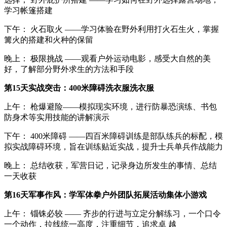
学习帐篷搭建
下午： 火石取火 ——学习体验在野外利用打火石生火，掌握
篝火的搭建和火种的保留
晚上： 极限挑战 ——观看户外运动电影，感受大自然的美
好，了解部分野外求生的方法和手段
第15天实战突击：400米障碍洗衣服洗衣服
上午： 枪爆避险——模拟现实环境，进行防暴恐演练、书包
防身术等实用技能的讲解演示
下午： 400米障碍 ——四百米障碍训练是部队练兵的标配，模
拟实战障碍环境，旨在训练贴近实战，提升士兵单兵作战能力
晚上： 总结收获，军营日记，记录身边所发生的事情、总结
一天收获
第16天军事作风：学军体拳户外团队拓展活动集体小游戏
上午： 锱铢必较 —— 齐步的行进与立定分解练习，一个口令
一个动作，拉线统一高度，注重细节，追求卓 越