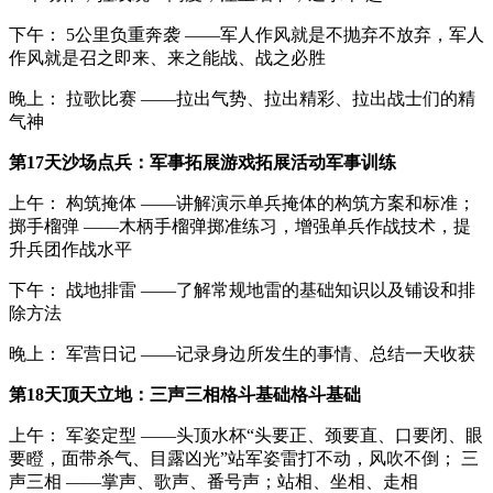
下午： 5公里负重奔袭 ——军人作风就是不抛弃不放弃，军人
作风就是召之即来、来之能战、战之必胜
晚上： 拉歌比赛 ——拉出气势、拉出精彩、拉出战士们的精
气神
第17天沙场点兵：军事拓展游戏拓展活动军事训练
上午： 构筑掩体 ——讲解演示单兵掩体的构筑方案和标准；
掷手榴弹 ——木柄手榴弹掷准练习，增强单兵作战技术，提
升兵团作战水平
下午： 战地排雷 ——了解常规地雷的基础知识以及铺设和排
除方法
晚上： 军营日记 ——记录身边所发生的事情、总结一天收获
第18天顶天立地：三声三相格斗基础格斗基础
上午： 军姿定型 ——头顶水杯“头要正、颈要直、口要闭、眼
要瞪，面带杀气、目露凶光”站军姿雷打不动，风吹不倒； 三
声三相 ——掌声、歌声、番号声；站相、坐相、走相