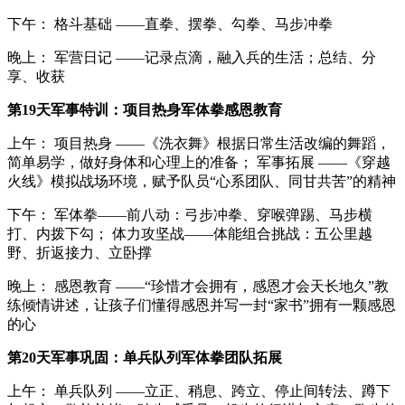
下午： 格斗基础 ——直拳、摆拳、勾拳、马步冲拳
晚上： 军营日记 ——记录点滴，融入兵的生活；总结、分
享、收获
第19天军事特训：项目热身军体拳感恩教育
上午： 项目热身 ——《洗衣舞》根据日常生活改编的舞蹈，
简单易学，做好身体和心理上的准备； 军事拓展 ——《穿越
火线》模拟战场环境，赋予队员“心系团队、同甘共苦”的精神
下午： 军体拳——前八动：弓步冲拳、穿喉弹踢、马步横
打、内拨下勾； 体力攻坚战——体能组合挑战：五公里越
野、折返接力、立卧撑
晚上： 感恩教育 ——“珍惜才会拥有，感恩才会天长地久”教
练倾情讲述，让孩子们懂得感恩并写一封“家书”拥有一颗感恩
的心
第20天军事巩固：单兵队列军体拳团队拓展
上午： 单兵队列 ——立正、稍息、跨立、停止间转法、蹲下