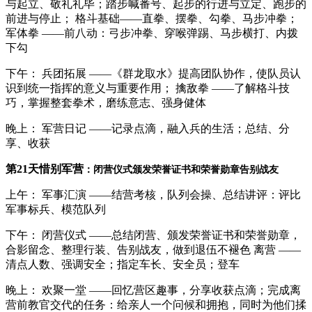
与起立、敬礼礼毕；踏步喊番号、起步的行进与立定、跑步的
前进与停止； 格斗基础——直拳、摆拳、勾拳、马步冲拳；
军体拳 ——前八动：弓步冲拳、穿喉弹踢、马步横打、内拨
下勾
下午： 兵团拓展 ——《群龙取水》提高团队协作，使队员认
识到统一指挥的意义与重要作用； 擒敌拳 ——了解格斗技
巧，掌握整套拳术，磨练意志、强身健体
晚上： 军营日记 ——记录点滴，融入兵的生活；总结、分
享、收获
第21天惜别军营
：
闭营仪式颁发荣誉证书和荣誉勋章告别战友
上午： 军事汇演 ——结营考核，队列会操、总结讲评：评比
军事标兵、模范队列
下午： 闭营仪式 ——总结闭营、颁发荣誉证书和荣誉勋章，
合影留念、整理行装、告别战友，做到退伍不褪色 离营 ——
清点人数、强调安全；指定车长、安全员；登车
晚上： 欢聚一堂 ——回忆营区趣事，分享收获点滴；完成离
营前教官交代的任务：给亲人一个问候和拥抱，同时为他们揉