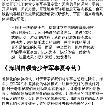
滚动开班想了解青少年军事夏令营21天班的具体课时、学费、
开课时间、师资力量、开课地点等详细信息可咨询客服，也可
以咨询客服获取最新优惠活动及试听预约。下面一起来看看具
体课程介绍吧。
不同于一般的夏令营，这是建立在国防教育基地软
硬设施基础上，运用先进的教育理念，通过“体验
式的活动、游戏”的过程，从而达到激发孩子成长
的动力，健康快乐成长的目的；并非单纯的军训，
更不是枯燥的拓展，而是一种全面的、以教育实战
型的军事夏令营。以人为本，快乐体验；优化情
感，注重效果；提升素质，激发潜能！
《 深圳自强青少年军事夏令营 》
差异化的体验模式，对于新学员我们将军事思想通过陆军、海
军、空军等兵种差异化的体验模式，让孩子更好的养成好习
惯;对于老学员我们通过助教军官教导团，让老学员来协助教
官，协助辅导员等差异化的体验模式，让老学员的习惯变成一
种军人的特质，采用差异化的体验模式，用教官特有的军人秉
性去影响和改变孩子，并将这种特性去孩子未来的人生!