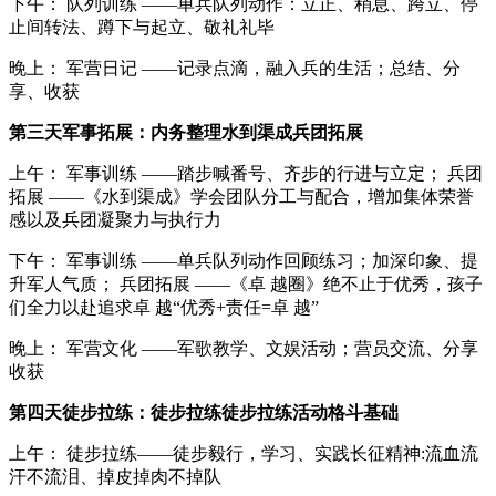
下午： 队列训练 ——单兵队列动作：立正、稍息、跨立、停
止间转法、蹲下与起立、敬礼礼毕
晚上： 军营日记 ——记录点滴，融入兵的生活；总结、分
享、收获
第三天军事拓展：内务整理水到渠成兵团拓展
上午： 军事训练 ——踏步喊番号、齐步的行进与立定； 兵团
拓展 ——《水到渠成》学会团队分工与配合，增加集体荣誉
感以及兵团凝聚力与执行力
下午： 军事训练 ——单兵队列动作回顾练习；加深印象、提
升军人气质； 兵团拓展 ——《卓 越圈》绝不止于优秀，孩子
们全力以赴追求卓 越“优秀+责任=卓 越”
晚上： 军营文化 ——军歌教学、文娱活动；营员交流、分享
收获
第四天徒步拉练：徒步拉练徒步拉练活动格斗基础
上午： 徒步拉练——徒步毅行，学习、实践长征精神:流血流
汗不流泪、掉皮掉肉不掉队