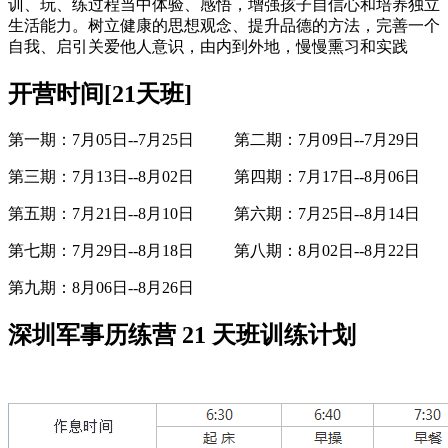
训、玩、练过程当中体验、感悟，增强孩子自信心和培养独立
生活能力。树立健康的思想观念、提升品德的方法，完善一个
自我、启引关爱他人意识，由内到外地，慢慢熏习和实践
开营时间[21天班]
第一期：
7
月
05
日
--7
月
25
日
第二期：
7
月
09
日
--7
月
29
日
第三期：
7
月
13
日
--8
月
02
日
第四期：
7
月
17
日
--8
月
06
日
第五期：
7
月
21
日
--8
月
10
日
第六期：
7
月
25
日
--8
月
14
日
第七期：
7
月
29
日
--8
月
18
日
第八期：
8
月
02
日
--8
月
22
日
第九期：
8
月
06
日
--8
月
26
日
深圳军事历练营 21 天班训练计划