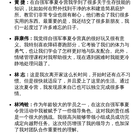
黄 捷：
在自强军事夏令营我学到了很多关于生存技能的
知识，比如如何在野外找到干净的水和建造简易庇护
所。教官们非常专业也很有耐心，他们教会了我们很多
实用的东西。最重要的是，我还结交了很多新朋友，我
们一起度过了许多难忘的日子。
薛康伟：
我觉得自强军事夏令营真的很好玩又很有意
义。我特别喜欢障碍赛跑部分，它考验了我们的体力与
勇气，也让我们学会了怎样更好地与队友配合。此外，
情绪管理课程对我帮助很大，现在遇到困难时我能更冷
静地处理问题了。
林 志：
这是我次离开家这么长时间，开始时还有点不习
惯。但是很快就适应了，并且爱上了这里的生活。通过
这次夏令营，我发现原来自己也可以独立完成很多事
情。
林鸿铨：
作为年龄较大的学员之一，在这次自强军事夏
令营活动中我被赋予了一些领导角色。这对我的责任感
是一个很大的挑战。我很高兴能够带领小组成员成功完
成定向越野任务。这次经历增强了我的领导力，也加深
了我对团队合作重要性的理解。