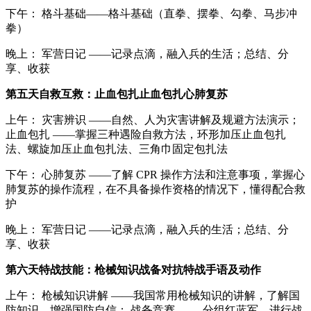
下午： 格斗基础——格斗基础（直拳、摆拳、勾拳、马步冲
拳）
晚上： 军营日记 ——记录点滴，融入兵的生活；总结、分
享、收获
第五天自救互救：止血包扎止血包扎心肺复苏
上午： 灾害辨识 ——自然、人为灾害讲解及规避方法演示；
止血包扎 ——掌握三种遇险自救方法，环形加压止血包扎
法、螺旋加压止血包扎法、三角巾固定包扎法
下午： 心肺复苏 ——了解 CPR 操作方法和注意事项，掌握心
肺复苏的操作流程，在不具备操作资格的情况下，懂得配合救
护
晚上： 军营日记 ——记录点滴，融入兵的生活；总结、分
享、收获
第六天特战技能：枪械知识战备对抗特战手语及动作
上午： 枪械知识讲解 ——我国常用枪械知识的讲解，了解国
防知识，增强国防自信； 战备竞赛 —— 分组红蓝军，进行战