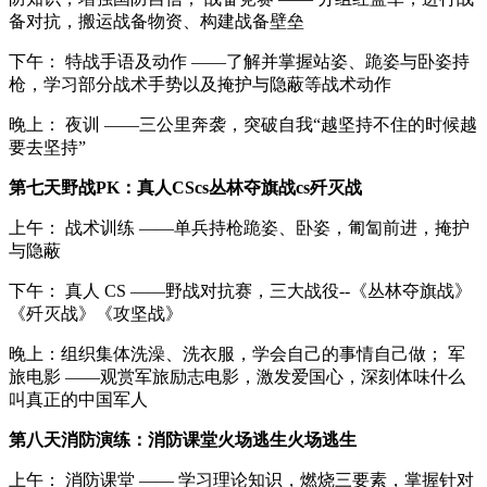
备对抗，搬运战备物资、构建战备壁垒
下午： 特战手语及动作 ——了解并掌握站姿、跪姿与卧姿持
枪，学习部分战术手势以及掩护与隐蔽等战术动作
晚上： 夜训 ——三公里奔袭，突破自我“越坚持不住的时候越
要去坚持”
第七天野战PK：真人CScs丛林夺旗战cs歼灭战
上午： 战术训练 ——单兵持枪跪姿、卧姿，匍匐前进，掩护
与隐蔽
下午： 真人 CS ——野战对抗赛，三大战役--《丛林夺旗战》
《歼灭战》《攻坚战》
晚上：组织集体洗澡、洗衣服，学会自己的事情自己做； 军
旅电影 ——观赏军旅励志电影，激发爱国心，深刻体味什么
叫真正的中国军人
第八天消防演练：消防课堂火场逃生火场逃生
上午： 消防课堂 —— 学习理论知识，燃烧三要素，掌握针对