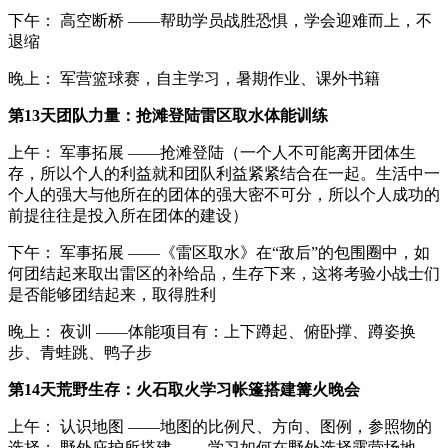
下午： 高空断桥 ——帮助学员战胜恐惧，学会迎难而上，不
退缩
晚上： 军营篮球赛，自主学习，暑期作业、课外书籍
第13天团队力量：抢滩登陆雷区取水体能训练
上午： 军事拓展 ——抢滩登陆（一个人不可能离开团体生
存，所以个人的利益就和团队利益紧紧结合在一起。生活中一
个人的强大与他所在的团体的强大密不可分，所以个人成功的
前提往往是投入所在团体的建设）
下午： 军事拓展 ——《雷区取水》在“敌后”的包围圈中，如
何团结起来取出雷区的补给品，生存下来，这将考验小战士们
是否能够团结起来，取得胜利
晚上： 夜训 ——体能项目有：上下蹲起、俯卧撑、蹲姿换
步、青蛙跳、鸭子步
第14天荒野生存：火石取火学习帐篷搭建篝火晚会
上午： 认识地图 ——地图的比例尺、方向、图例，参照物的
选择； 野外庇护所搭建 ——学习如何在野外选择露营场地，