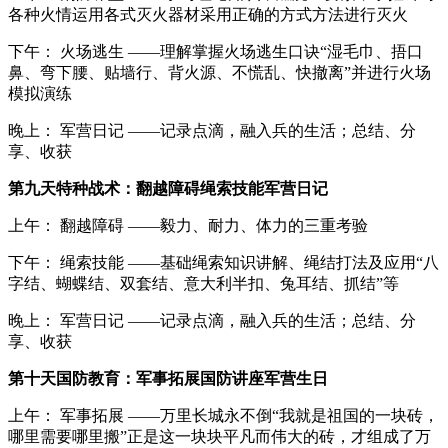
各种火情运用各式灭火器材采用正确的方式方法进行灭火
下午： 火场逃生 ——理解掌握火场逃生口诀“湿毛巾、捂口
鼻、弯下腰、贴墙行、背火源、不慌乱、快撤离”并进行火场
模拟演练
晚上： 军营日记 ——记录点滴，融入兵的生活；总结、分
享、收获
第九天特种战术：翻越障碍绳索技能军营日记
上午： 翻越障碍 ——毅力、耐力、体力的三重考验
下午： 绳索技能 ——基础绳索知识讲解、绳结打法及应用“八
字结、蝴蝶结、双套结、意大利半扣、兔耳结、抓结”等
晚上： 军营日记 ——记录点滴，融入兵的生活；总结、分
享、收获
第十天国防教育：军事拓展国防讲座军营生日
上午： 军事拓展 ——万里长城永不倒“我就是祖国的一块砖，
哪里需要哪里搬”正是这一块块平凡而伟大的砖，才组成了万