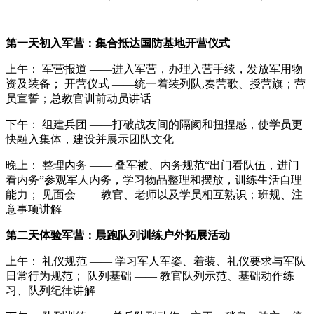
第一天初入军营：集合抵达国防基地开营仪式
上午： 军营报道 ——进入军营，办理入营手续，发放军用物
资及装备； 开营仪式 ——统一着装列队,奏营歌、授营旗；营
员宣誓；总教官训前动员讲话
下午： 组建兵团 ——打破战友间的隔阂和扭捏感，使学员更
快融入集体，建设并展示团队文化
晚上： 整理内务 —— 叠军被、内务规范“出门看队伍，进门
看内务”参观军人内务，学习物品整理和摆放，训练生活自理
能力； 见面会 ——教官、老师以及学员相互熟识；班规、注
意事项讲解
第二天体验军营：晨跑队列训练户外拓展活动
上午： 礼仪规范 —— 学习军人军姿、着装、礼仪要求与军队
日常行为规范； 队列基础 —— 教官队列示范、基础动作练
习、队列纪律讲解