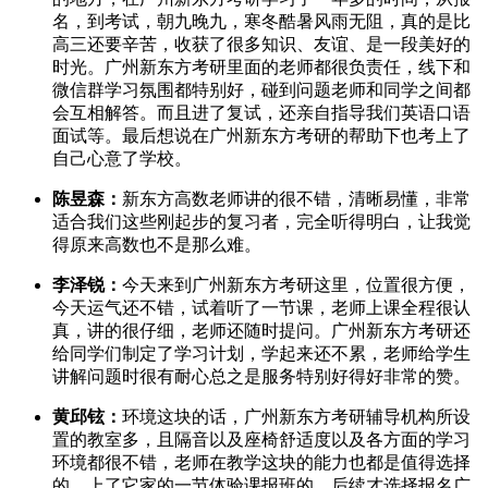
名，到考试，朝九晚九，寒冬酷暑风雨无阻，真的是比
高三还要辛苦，收获了很多知识、友谊、是一段美好的
时光。广州新东方考研里面的老师都很负责任，线下和
微信群学习氛围都特别好，碰到问题老师和同学之间都
会互相解答。而且进了复试，还亲自指导我们英语口语
面试等。最后想说在广州新东方考研的帮助下也考上了
自己心意了学校。
陈昱森：
新东方高数老师讲的很不错，清晰易懂，非常
适合我们这些刚起步的复习者，完全听得明白，让我觉
得原来高数也不是那么难。
李泽锐：
今天来到广州新东方考研这里，位置很方便，
今天运气还不错，试着听了一节课，老师上课全程很认
真，讲的很仔细，老师还随时提问。广州新东方考研还
给同学们制定了学习计划，学起来还不累，老师给学生
讲解问题时很有耐心总之是服务特别好得好非常的赞。
黄邱铉：
环境这块的话，广州新东方考研辅导机构所设
置的教室多，且隔音以及座椅舒适度以及各方面的学习
环境都很不错，老师在教学这块的能力也都是值得选择
的，上了它家的一节体验课报班的，后续才选择报名广