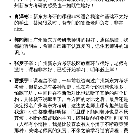
州新东方考研的感受也一如既往地好！
肖泽彬：
新东方考研的课程非常适合我这种基础不太好
的学生，答疑很及时，有专门的答疑老师负责，非常
nice。
郭闻潮：
广州新东方考研老师讲的很好，通俗易懂，我
都能听明白，希望自己课下认真复习，记住老师讲的知
识点。
张罗子辛：
广州新东方考研校区教室环节很好，老师有
激情，课程非常好，已经开始学习，明年必上岸！
曹振宇：
课程蛮不错，一年前就咨询过广州新东方考研
考研，但是还是有各种顾虑，现在考研的机构也很多，
怕踩了坑，中间也在不断做对比也试听了其他的两个机
构，具体就不说哪里了。各方面的对比之后，最后还是
决定报名广州新东方考研，这边的老师上课有趣关键是
我这种小白都能理解听懂，而且课下顾问老师也是不厌
其烦，不断的监督我的学习，随时提醒好要挤时间复习
（人都有小惰性，我是比较喜欢有人小辫子不断鞭策我
那种）关键老师真的负责，不像之前学习过的课程，费