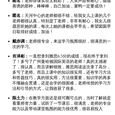
匿名：
老师讲课实在太精彩了，人美声甜有耐心，循循
善诱的那种，棒棒棒，自己加油，屠鸭一定要成功！
匿名：
天河中心的老师都很不错，给我女儿上课的几个
老师都很认真，特别是丁老师，非常有耐心，我女儿很
愿意听她的课，每次上她的课都会早早去，希望囡囡早
日取得好成绩，加油！
戴赤调：
老师很专业，来这学习氛围很好，很满意的一
次的学习。
肖泽彬：
一直想拿到雅思6.5分的成绩，现在终于拿到
了！多亏了广州曼哈顿国际英语的老师！真的太感谢
了，很认真，而且讲解细致，雅思阅读这次拿了高分，
多亏了老师。而且上课中的知识很实用，还有学习方法
和答题技巧，真的很实用，方法很重要，知识学的再多
不懂融会贯通，还是会学的很困难，老师传授的学习方
法和引导的方式，让我收获了很多。
陈土力：
在教学方面还是很可圈可点的，当时了解就是
看重师资力量，试听了一节课后，很满意，老师的专业
能力以及带动课堂氛围的能力很优秀，很容易投入