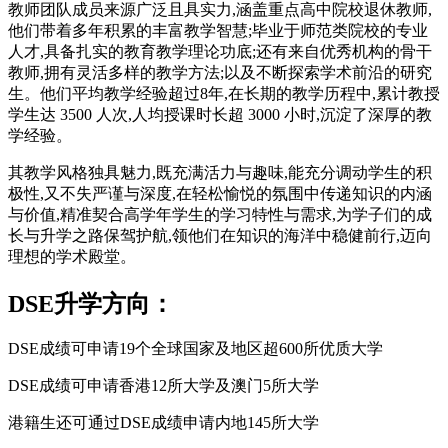
教师团队成员来源广泛且具实力,涵盖重点高中院校退休教师,
他们带着多年积累的丰富教学智慧;毕业于师范类院校的专业
人才,具备扎实的教育教学理论功底;还有来自优秀机构的骨干
教师,拥有灵活多样的教学方法;以及不断探索学术前沿的研究
生。他们平均教学经验超过8年,在长期的教学历程中,累计教授
学生达 3500 人次,人均授课时长超 3000 小时,沉淀了深厚的教
学经验。
其教学风格独具魅力,既充满活力与趣味,能充分调动学生的积
极性,又不失严谨与深度,在轻松愉悦的氛围中传递知识的内涵
与价值,精准契合高学年学生的学习特性与需求,为学子们的成
长与升学之路保驾护航,领他们在知识的海洋中稳健前行,迈向
理想的学术殿堂。
DSE升学方向：
DSE成绩可申请19个全球国家及地区超600所优质大学
DSE成绩可申请香港12所大学及澳门5所大学
港籍生还可通过DSE成绩申请内地145所大学