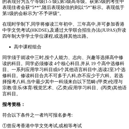
的表现分为五个等级(1-5 级),第5级高等级。获第5级的考生中
表现佳者会获“5**”,随后表现较佳的则以“5*”标示。表现低于
第1级的会标示为“不予评级”。
在现时学制下,同学将修读三年初中、三年高中,并可参加香港
中学文凭考试(HKDSE),及通过大学联合招生办法(JUPAS)升读
四年制大学学士学位课程,或选择其他出路。
高中课程组合
同学须于就读中三时,按个人能力、志向、兴趣等选择高中修
读的科目。同学必须修读 4个核心科目,并从 19 个高中选修科
目、一系列应用学习科目或6个其他语言科目中,选读2至3个选
修科目。修读科目合共不可多于八科,亦不应少于六科。若选
择报考八科,当中最少其中一科须来自以下范畴:(甲类)伦理与
宗教/音乐/体育/视觉艺术、(乙类)应用学习科目、(丙类)其他语
言科目。
报考资格：
符合以下条件之一者均可报名参考:
①曾应考香港中学文凭考试,或相等考试