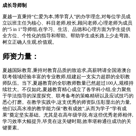
成长导师制
夏越一直秉持“仁爱为本,博学育人”的办学理念,对每位学员成
立以班主任为核心、科目老师,校长,顾问老师,心理老师为成员
的“5 in 1”导师组,在学习、生活、品德和心理方面为学生提供
全方位、个性化的指导和帮助。帮助学生成长路上少走弯路,
树立正确人生观,价值观。
师资力量：
夏越国际教育,秉持对教育品质的致追求,高薪聘请全国港澳台
联考领域经验丰富的专业教师,组建起一支实力超群的全职教
师队伍。当下,夏越教育的全职教师数量已然超过100人,规模持
续壮大。不仅如此,夏越教育精心成立了各学科小组,全力聚焦
于学法指导的深度探究、联考备考的策略精研以及应试技巧的
悉心打磨。在教学实践中,这支优秀的师资队伍彰显出的力量,
他们以高水准的教学能力保“教有成效”,从而为学子“学有成
果”奠定坚实基础。尤其是在高年级学段,有这些优秀老师相伴,
学习效率大幅提升,毕竟在这关键时期,效率堪称通往成功的关
键要素。