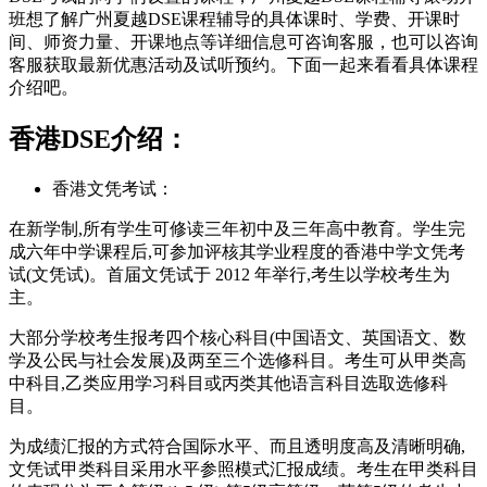
班想了解广州夏越DSE课程辅导的具体课时、学费、开课时
间、师资力量、开课地点等详细信息可咨询客服，也可以咨询
客服获取最新优惠活动及试听预约。下面一起来看看具体课程
介绍吧。
香港DSE介绍：
香港文凭考试：
在新学制,所有学生可修读三年初中及三年高中教育。学生完
成六年中学课程后,可参加评核其学业程度的香港中学文凭考
试(文凭试)。首届文凭试于 2012 年举行,考生以学校考生为
主。
大部分学校考生报考四个核心科目(中国语文、英国语文、数
学及公民与社会发展)及两至三个选修科目。考生可从甲类高
中科目,乙类应用学习科目或丙类其他语言科目选取选修科
目。
为成绩汇报的方式符合国际水平、而且透明度高及清晰明确,
文凭试甲类科目采用水平参照模式汇报成绩。考生在甲类科目