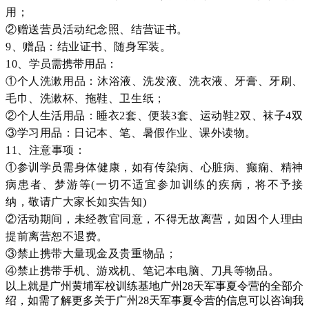
用；
②赠送营员活动纪念照、结营证书。
9、赠品：结业证书、随身军装。
10、
学员需携带用品：
①个人洗漱用品：沐浴液、洗发液、洗衣液、牙膏、牙刷、
毛巾、洗漱杯、拖鞋、卫生纸；
②个人生活用品：睡衣2套、便装3套、运动鞋2双、袜子4双
③学习用品：日记本、笔、暑假作业、课外读物。
11、注意事项：
①参训学员需身体健康，如有传染病、心脏病、癫痫、精神
病患者、梦游等(一切不适宜参加训练的疾病，将不予接
纳，敬请广大家长如实告知)
②活动期间，未经教官同意，不得无故离营，如因个人理由
提前离营恕不退费。
③禁止携带大量现金及贵重物品；
④禁止携带手机、游戏机、笔记本电脑、刀具等物品。
以上就是广州黄埔军校训练基地广州28天军事夏令营的全部介
绍，如需了解更多关于广州28天军事夏令营的信息可以咨询我