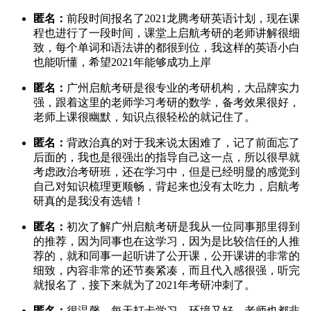
匿名：
前段时间报名了2021龙腾考研英语计划，现在课
程也进行了一段时间，课堂上启航考研的老师讲解很细
致，每个单词和语法讲的都很到位，我这样的英语小白
也能听懂，希望2021年能够成功上岸
匿名：
广州启航考研是很专业的考研机构，大品牌实力
强，跟着这里的老师学习考研的数学，备考效果很好，
老师上课很幽默，知识点很轻松的就记住了。
匿名：
背政治真的对于我来说太困难了，记了前面忘了
后面的，我也是很强出的指导自己这一点，所以很早就
考虑政治考研班，还在学习中，但是已经明显的感觉到
自己对知识梳理更顺畅，背起来也没有太吃力，启航考
研真的是我没有选错！
匿名：
初次了解广州启航考研是我从一位同事那里得到
的推荐，因为同事也在这学习，因为是比较信任的人推
荐的，就和同事一起听讲了公开课，公开课讲的非常的
细致，内容非常的还节奏紧凑，而且代入感很强，听完
就报名了，接下来就为了2021年考研冲刺了。
匿名：
很温馨，每天打卡学习，环境又好，老师也都非