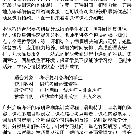
研暑期集训营的具体课时、学费、开课时间、师资力量、开课
地点等详细信息可咨询客服，也可以咨询客服获取最新优惠活
动及试听预约。下面一起来看看具体课程介绍吧。
本课程适合想要考研提升成绩的学生参加，暑期封闭集训课
程，短期集训快速提升分数。名师串讲各个模块的核心知识
点，全程教学测，练，评相结合，彻底解决知识点记忆，题型
解答技巧，应用能力培养。详细的时间安排，高强度课表安
排，九大品质服务，一站式的解决考研过程中遇到的难题。集
训营地，四星级住宿环境，保证学员不仅能够学习好，还能生
活好，在身心愉悦的状态下提升成绩。
适合对象： 考研复习备考的学生
使用教材： 启航考研内部资料
教学师资： 广州启航一线名师＋北京名师
教学目的： 帮助学生提升成绩，升入名校
广州启航考研的考研暑期集训营课程，暑期特训，全名师的阵
容，课程多层目标设定，课程核心考点精选，课程内容展示，
课后练习定制，全程跟踪学习结果和反馈，适时调整教学计
划。分模块讲解知识点，针对学习疑问，重点答疑解惑，模拟
训练，考试学习技巧灵活运用，帮助考生全面掌握知识，提升