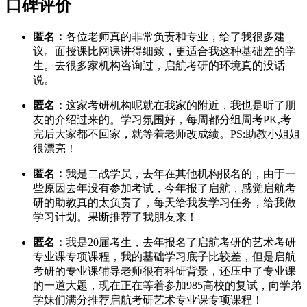
口碑评价
匿名：
各位老师真的非常负责和专业，给了我很多建
议。面授课比网课讲得细致，更适合我这种基础差的学
生。去很多家机构咨询过，启航考研的环境真的没话
说。
匿名：
这家考研机构呢就在我家的附近，我也是听了朋
友的介绍过来的。学习氛围好，每周都分组周考PK,考
完后大家都不回家，就等着老师改成绩。PS:助教小姐姐
很漂亮！
匿名：
我是二战学员，去年在其他机构报名的，由于一
些原因去年没有参加考试，今年报了启航，感觉启航考
研的助教真的太负责了，每天给我发学习任务，给我做
学习计划。果断推荐了我朋友来！
匿名：
我是20届考生，去年报名了启航考研的艺术考研
专业课专项课程，我的基础学习底子比较差，但是启航
考研的专业课辅导老师很有科研背景，还压中了专业课
的一道大题，现在正在等着参加985高校的复试，向学弟
学妹们满分推荐启航考研艺术专业课专项课程！