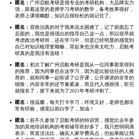
匿名：
广州启航考研是很专业的考研机构，大品牌实力
强，跟着这里的老师学习考研的数学，备考效果很好，
老师上课很幽默，知识点很轻松的就记住了。
匿名：
背政治真的对于我来说太困难了，记了前面忘了
后面的，我也是很强出的指导自己这一点，所以很早就
考虑政治考研班，还在学习中，但是已经明显的感觉到
自己对知识梳理更顺畅，背起来也没有太吃力，启航考
研真的是我没有选错！
匿名：
初次了解广州启航考研是我从一位同事那里得到
的推荐，因为同事也在这学习，因为是比较信任的人推
荐的，就和同事一起听讲了公开课，公开课讲的非常的
细致，内容非常的还节奏紧凑，而且代入感很强，听完
就报名了，接下来就为了2021年考研冲刺了。
匿名：
很温馨，每天打卡学习，环境又好，老师也都非
常有经验，感觉以前白学了，加油！
匿名：
前不久参加了启航考研的特训营，感觉比去年参
加的其他培训机构的考前辅导班好多了，我只想弱弱滴
表示，简直没法比，确实人家学费高点，但如果能让我