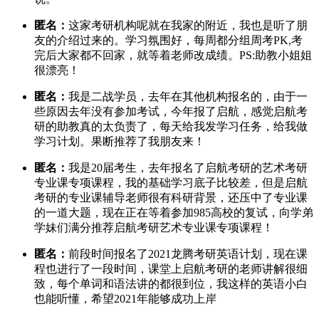
匿名：
这家考研机构呢就在我家的附近，我也是听了朋
友的介绍过来的。学习氛围好，每周都分组周考PK,考
完后大家都不回家，就等着老师改成绩。PS:助教小姐姐
很漂亮！
匿名：
我是二战学员，去年在其他机构报名的，由于一
些原因去年没有参加考试，今年报了启航，感觉启航考
研的助教真的太负责了，每天给我发学习任务，给我做
学习计划。果断推荐了我朋友来！
匿名：
我是20届考生，去年报名了启航考研的艺术考研
专业课专项课程，我的基础学习底子比较差，但是启航
考研的专业课辅导老师很有科研背景，还压中了专业课
的一道大题，现在正在等着参加985高校的复试，向学弟
学妹们满分推荐启航考研艺术专业课专项课程！
匿名：
前段时间报名了2021龙腾考研英语计划，现在课
程也进行了一段时间，课堂上启航考研的老师讲解很细
致，每个单词和语法讲的都很到位，我这样的英语小白
也能听懂，希望2021年能够成功上岸