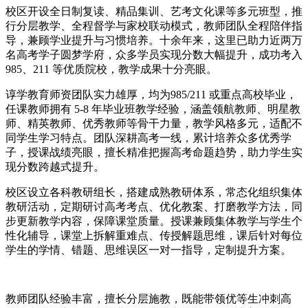
校区开设全日制复读、精品集训、艺考文化课等多元班型，推
行分层教学、全程督学与家校联动模式，教师团队全程陪伴指
导，兼顾学业提升与习惯培养。十余年来，这里已助力近两万
名高考学子圆梦学府，众多学员实现分数大幅提升，成功考入
985
、
211
等优质院校，教学成果十分亮眼。
谆学教育师资团队实力雄厚，均为
985/211
或重点高校毕业，
任课教师拥有
5-8
年毕业班教学经验，涵盖领航教师、明星教
师、精英教师、优秀教师等骨干力量，教学风格多元，适配不
同学生学习特点。团队深耕高考一线，累计培养众多优秀学
子，授课战绩亮眼，擅长精准把握高考命题趋势，助力学生实
现分数跨越式提升。
校区设立各科教研组长，搭建成熟教研体系，常态化组织集体
教研活动，定期研讨高考考点、优化教案、打磨教学方法，同
步更新教学内容，保障课堂质量。授课兼顾集体教学与学生个
性化辅导，课堂上拆解重难点、传授解题思维，课后针对每位
学生的学情、错题、思维误区一对一指导，定制提升方案。
教师团队经验丰富，擅长分层施教，既能带领优等生冲刺高