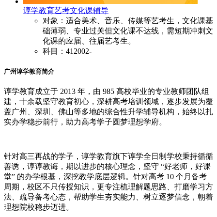
谆学教育艺考文化课辅导
对象：适合美术、音乐、传媒等艺考生，文化课基
础薄弱、专业过关但文化课不达线，需短期冲刺文
化课的应届、往届艺考生。
科目：412002-
广州谆学教育简介
谆学教育成立于
2013
年，由
985
高校毕业的专业教师团队组
建，十余载坚守教育初心，深耕高考培训领域，逐步发展为覆
盖广州、深圳、佛山等多地的综合性升学辅导机构，始终以扎
实办学稳步前行，助力高考学子圆梦理想学府。
针对高三再战的学子，谆学教育旗下谆学全日制学校秉持循循
善诱，谆谆教诲，期以进步的核心理念，坚守 “好老师，好课
堂” 的办学根基，深挖教学底层逻辑。针对高考
10
个月备考
周期，校区不只传授知识，更专注梳理解题思路、打磨学习方
法、疏导备考心态，帮助学生夯实能力、树立逐梦信念，朝着
理想院校稳步迈进。