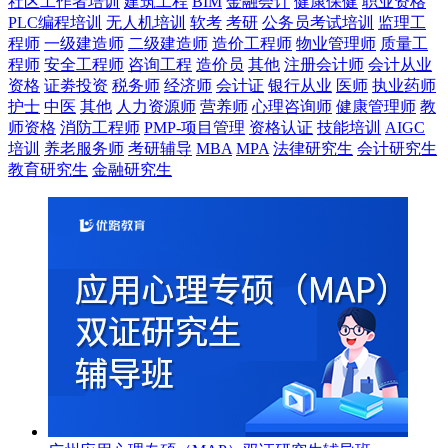
社区工作者培训
建筑工程
BIM
金融会计
健康保健
职业资格
PLC编程培训
无人机培训
软考
考研
公务员考试培训
监理工
程师
一级建造师
二级建造师
造价工程师
物业管理师
质量工
程师
安全工程师
咨询工程
造价员
其他
注册会计师
会计从业
资格
证劵投资
税务师
经济师
会计证
银行从业
医师
执业药师
护士
中医
其他
人力资源师
营养师
心理咨询师
健康管理师
教
师资格
消防工程师
PMP-项目管理
资格认证
技能培训
AIGC
培训
养老服务师
考研辅导
MBA
MPA
法律研究生
会计研究生
教育研究生
金融研究生