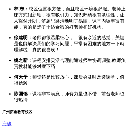
林 志：
校区位置很方便，而且校区环境很舒服。老师上
课方式很新颖，很有吸引力，知识归纳很有条理性，让
人豁然开朗，解题思路清晰明了易懂，课堂内容丰富有
趣，真的是选了个适合我的好老师和好机构。
徐建明：
老师都很温柔细心，，很有亲近的感觉，关键
是也能解决我们的学习问题，平常有困难的地方一下就
理解啦，真的很喜欢！
姚之新：
课程安排灵活合理能通过师生协调调整,教师负
责教材能够对症下药
何天予：
师资还是比较放心，课后会及时反馈课堂，值
得信赖
陈国锦：
课程非常满意，师资力量也不错，前台老师也
很热情
广州拓鑫教育校区
海珠