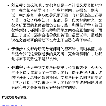
刘云程：
怎么说呢，文都考研是一个让我又爱又恨的地
方，在文都考研学习了一年多的时间，从报名，到考
试，朝九晚九，寒冬酷暑风雨无阻，真的是比高三还要
辛苦，收获了很多知识、友谊、是一段美好的时光。文
都考研里面的老师都很负责任，线下和微信群学习氛围
都特别好，碰到问题老师和同学之间都会互相解答。而
且进了复试，还亲自指导我们英语口语面试等。最后想
说在文都考研的帮助下也考上了自己心意了学校。
于佳步：
文都考研高数老师讲的很不错，清晰易懂，非
常适合我们这些刚起步的复习者，完全听得明白，让我
觉得原来高数也不是那么难。
孙腾宇：
今天来到文都考研这里，位置很方便，今天运
气还不错，试着听了一节课，老师上课全程很认真，讲
的很仔细，老师还随时提问。文都考研还给同学们制定
了学习计划，学起来还不累，老师给学生讲解问题时很
有耐心总之是服务特别好得好非常的赞。
广州文都考研校区