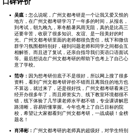
口碑评价
吴瘟：
怎么说呢，广州文都考研是一个让我又爱又恨的
地方，在广州文都考研学习了一年多的时间，从报名，
到考试，朝九晚九，寒冬酷暑风雨无阻，真的是比高三
还要辛苦，收获了很多知识、友谊、是一段美好的时
光。广州文都考研里面的老师都很负责任，线下和微信
群学习氛围都特别好，碰到问题老师和同学之间都会互
相解答。而且进了复试，还亲自指导我们英语口语面试
等。最后想说在广州文都考研的帮助下也考上了自己心
意了学校。
范寺：
因为想考研但底子不是很好，所以网上搜了很多
资料，看到广州文都考研评价不错而且离我住的地方也
不算远，就过来了，还是很好找，广州文都考研看来已
经开办很多年了，而且师资实力、线下教室环境都很不
错，线下体验了几节课老师水平都不错，专业课讲解思
路清晰，容易听懂掌握。今年也考上了自己目标的院
校，希望让大家都看到广州文都考研，一战成硕！金榜
题名！
肖泽彬：
广州文都考研的老师真的超级好，对学生特别