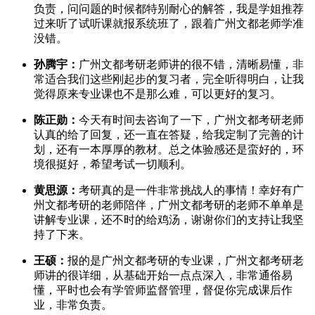
负责，问问题的时候都特别耐心的解答，我是学姐推荐
过来听了试听课就报系统班了，跟着广州文都老师学准
没错。
孙腾宇：
广州文都考研老师讲的很不错，清晰易懂，非
常适合我们这些刚起步的复习者，完全听得明白，让我
觉得原来专业课也不是那么难，可以更好的复习。
陈正勋：
今天有时间去咨询了一下，广州文都考研老师
认真的给了回复，还一直在答疑，给我定制了完善的计
划，还有一本厚厚的教材。总之体验感还是蛮好的，环
境很挺好，希望考试一切顺利。
黄思源：
考研真的是一件非常挑战人的事情！幸好有广
州文都考研的老师陪伴，广州文都考研的老师不单单是
讲解专业课，还不时的给鸡汤，谢谢你们的支持让我坚
持了下来。
王硕：
报的是广州文都考研的专业课，广州文都考研老
师讲的很详细，从基础开始一点点深入，非常通俗易
懂，平时也会有学管师监督管理，督促你完成课后作
业，非常负责。