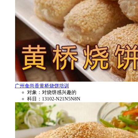
广州食尚香黄桥烧饼培训
对象：对烧饼感兴趣的
科目：13102-N21N5N8N