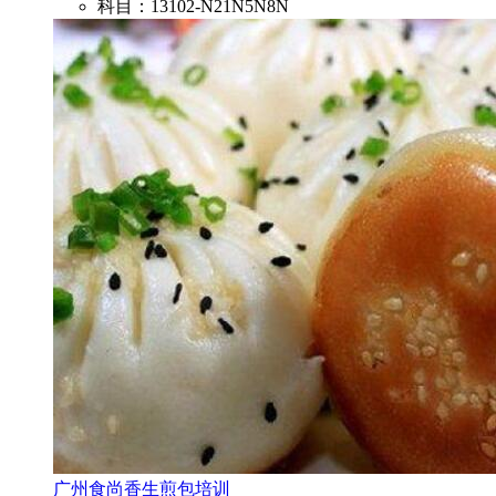
科目：13102-N21N5N8N
广州食尚香生煎包培训