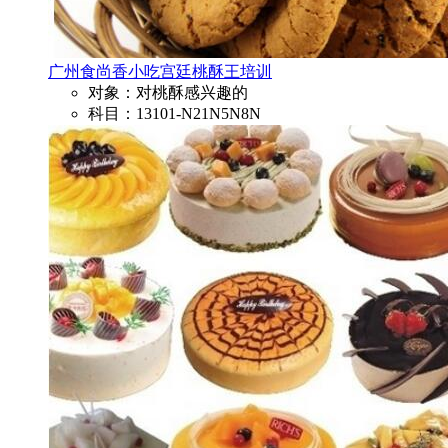
广州食尚香小吃宫廷桃酥王培训
对象：对桃酥感兴趣的
科目：13101-N21N5N8N