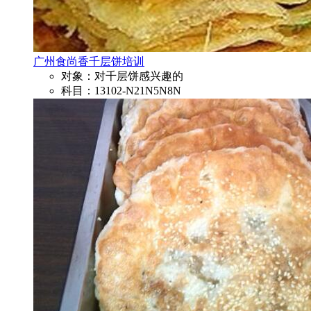
广州食尚香千层饼培训
对象：对千层饼感兴趣的
科目：13102-N21N5N8N