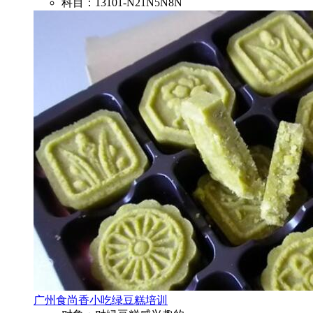
科目：13101-N21N5N8N
广州食尚香小吃绿豆糕培训