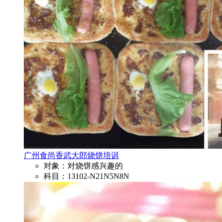
广州食尚香武大郎烧饼培训
对象：对烧饼感兴趣的
科目：13102-N21N5N8N