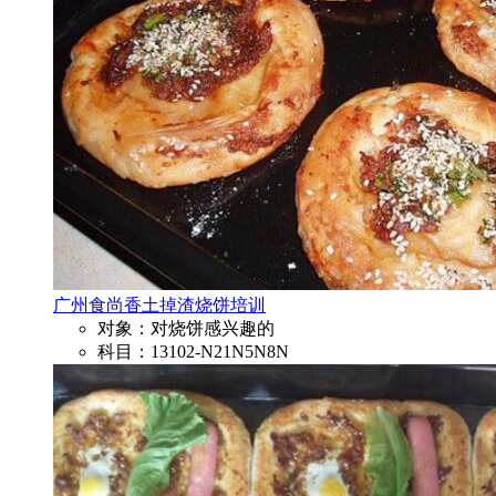
广州食尚香土掉渣烧饼培训
对象：对烧饼感兴趣的
科目：13102-N21N5N8N