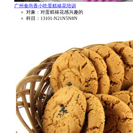
广州食尚香小吃蛋糕裱花培训
对象：对蛋糕裱花感兴趣的
科目：13101-N21N5N8N